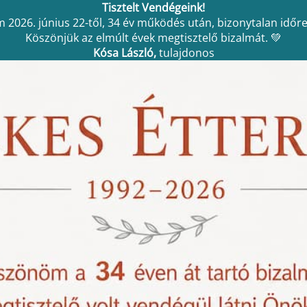
Tisztelt Vendégeink!
 2026. június 22-től, 34 év működés után, bizonytalan időre
Köszönjük az elmúlt évek megtisztelő bizalmát. 💚
Kósa László,
tulajdonos