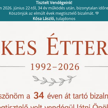
Tisztelt Vendégeink!
 2026. június 22-től, 34 év működés után, bizonytalan időre
Köszönjük az elmúlt évek megtisztelő bizalmát. 💚
Kósa László,
tulajdonos